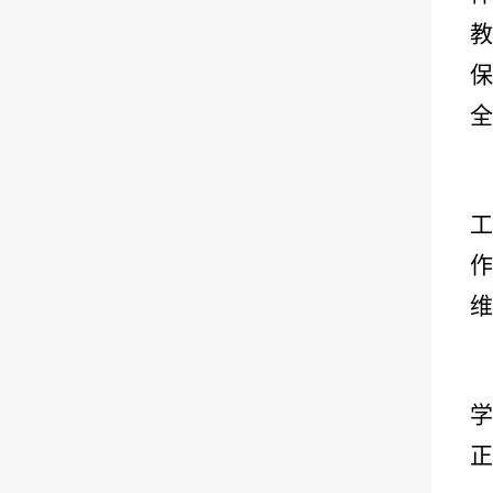
全
维
正