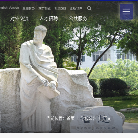

nglish Version
翠湖智办
站群检索
校园GIS
正版软件
对外交流
人才招聘
公共服务
|
|
当前位置：
首页
学校公告
正文