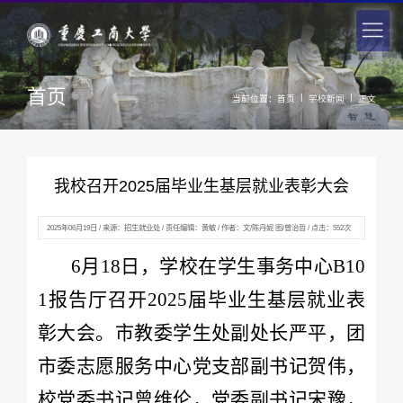
首页
|
|
当前位置：
首页
学校新闻
正文
我校召开2025届毕业生基层就业表彰大会
2025年06月19日 / 来源：招生就业处 / 责任编辑：黄敏 / 作者：文/陈丹妮 图/曾治哲 / 点击：
552
次
6月18日，学校在学生事务中心B10
1报告厅召开2025届毕业生基层就业表
彰大会。市教委学生处副处长严平，团
市委志愿服务中心党支部副书记贺伟，
校党委书记曾维伦，党委副书记宋豫，