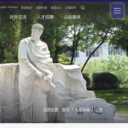

nglish Version
翠湖智办
站群检索
校园GIS
正版软件
对外交流
人才招聘
公共服务
|
|
当前位置：
首页
友媒新闻
正文