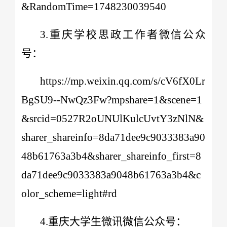
&RandomTime=1748230039540
3.重庆学校思政工作者微信公众
号：
https://mp.weixin.qq.com/s/cV6fX0Lr
BgSU9--NwQz3Fw?mpshare=1&scene=1
&srcid=0527R2oUNUlKulcUvtY3zNlN&
sharer_shareinfo=8da71dee9c9033383a90
48b61763a3b4&sharer_shareinfo_first=8
da71dee9c9033383a9048b61763a3b4&c
olor_scheme=light#rd
4.重庆大学生微讯微信公众号：