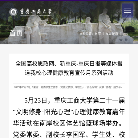
首页
|
|
当前位置：
首页
友媒新闻
正文
全国高校思政网、新重庆-重庆日报等媒体报
道我校心理健康教育宣传月系列活动
2025年05月28日 / 来源：党委学生工作部（党委武装部、学生处） / 责任编辑：黄敏 / 作者：姚文平 /
点击：
236
次
5月23日，重庆工商大学第二十一届
“文明修身·阳光心理”心理健康教育嘉年
华活动在南岸校区体艺馆篮球场举办。
党委常委、副校长李国军、学生处、校