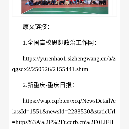
原文链接：
1.全国高校思想政治工作网：
https://yurenhao1.sizhengwang.cn/a/z
qgsdx2/250526/2155441.shtml
2.新重庆-重庆日报：
https://wap.cqrb.cn/xcq/NewsDetail?c
lassId=1551&newsId=2288530&staticUrl
=https%3A%2F%2Ft.cqrb.cn%2F0LlFH