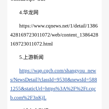
4.华龙网
https://www.cqnews.net/1/detail/1386
428169723011072/web/content_1386428
169723011072.html
5.上游新闻
https://wap.cqcb.com/shangyou_new
s/NewsDetail?classId=9530&newsId=588
1255&staticUrl=https%3A%2F%2Ft.cqc
b.com%2F3nKjL