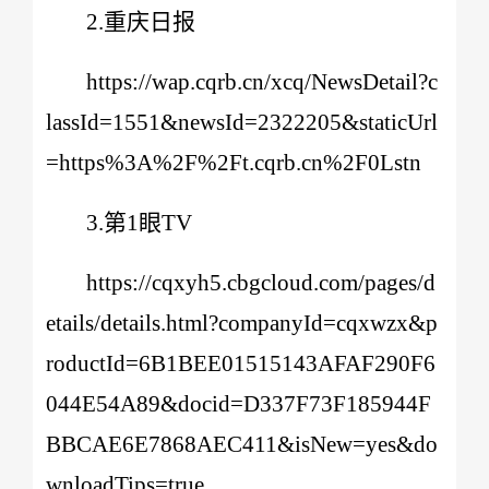
2.重庆日报
https://wap.cqrb.cn/xcq/NewsDetail?c
lassId=1551&newsId=2322205&staticUrl
=https%3A%2F%2Ft.cqrb.cn%2F0Lstn
3.第1眼TV
https://cqxyh5.cbgcloud.com/pages/d
etails/details.html?companyId=cqxwzx&p
roductId=6B1BEE01515143AFAF290F6
044E54A89&docid=D337F73F185944F
BBCAE6E7868AEC411&isNew=yes&do
wnloadTips=true