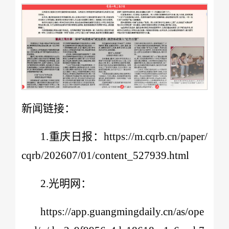
新闻链接：
1.重庆日报：https://m.cqrb.cn/paper/
cqrb/202607/01/content_527939.html
2.光明网：
https://app.guangmingdaily.cn/as/ope